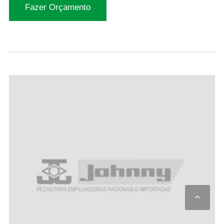
Fazer Orçamento
Scro