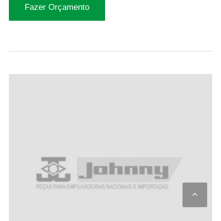
Fazer Orçamento
Scro