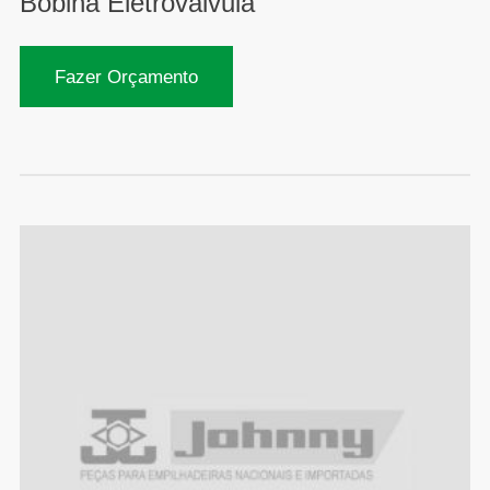
Bobina Eletroválvula
Fazer Orçamento