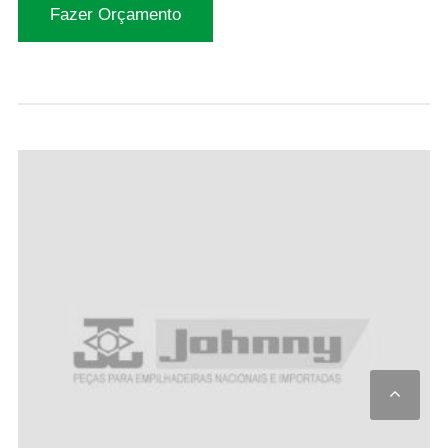
Fazer Orçamento
Scro